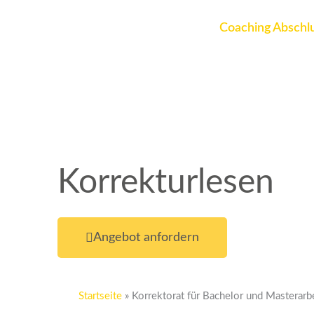
Zum
Inhalt
Coaching Abschlu
springen
Korrekturlesen
Angebot anfordern
Startseite
»
Korrektorat für Bachelor und Masterarb