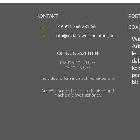
KONTAKT
PORT
+49 911 766 281 56
COA
info@miriam-wolf-beratung.de
Wis
Arb
ler
ÖFFNUNGSZEITEN
dab
Mo-Do 10-18 Uhr
kom
Fr 10-16 Uhr
per
Individuelle Termine nach Vereinbarung
bis
Am Wochenende bin ich draußen und
mache die Welt schöner.