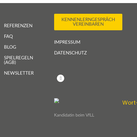
KENNENLERNGESPRÄCH
VEREINBAREN
REFERENZEN
FAQ
IMPRESSUM
BLOG
DATENSCHUTZ
SPIELREGELN
(AGB)
NEWSLETTER
L
i
n
k
e
d
i
n
-
i
n
Kandidatin beim VfLL