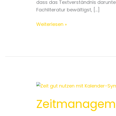
dass das Textverständnis darunter 
Fachliteratur bewältigst, […]
Weiterlesen »
Zeitmanagement
für
Zeitmanageme
echte
Menschen