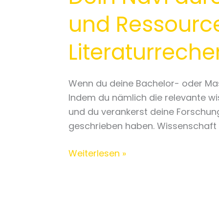
den
und Ressource
Infodschungel:
Strategien
Literaturrech
und
Ressourcen
zur
Wenn du deine Bachelor- oder Maste
wissenschaftlichen
Indem du nämlich die relevante wis
Literaturrecherche
und du verankerst deine Forschung
geschrieben haben. Wissenschaft i
Weiterlesen »