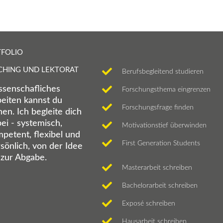
FOLIO
CHING UND LEKTORAT
Berufsbegleitend studieren
senschafliches
Forschungsthema eingrenzen
eiten kannst du
Forschungsfrage finden
nen. Ich begleite dich
ei - systemisch,
Motivationstief überwinden
petent, flexibel und
First Generation Students
sönlich, von der Idee
 zur Abgabe.
Masterarbeit schreiben
Bachelorarbeit schreiben
Exposé schreiben
Hausarbeit schreiben