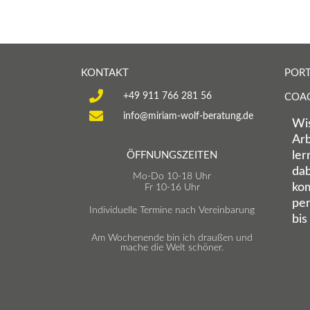
KONTAKT
PORT
+49 911 766 281 56
COA
info@miriam-wolf-beratung.de
Wis
Arb
ler
ÖFFNUNGSZEITEN
dab
Mo-Do 10-18 Uhr
kom
Fr 10-16 Uhr
per
Individuelle Termine nach Vereinbarung
bis
Am Wochenende bin ich draußen und
mache die Welt schöner.