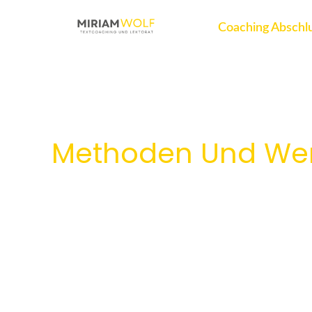
Zum
Inhalt
Coaching Abschlu
springen
Methoden Und We
Effizient
lesen: