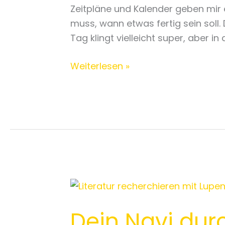
Zeitpläne und Kalender geben mir e
muss, wann etwas fertig sein soll.
Tag klingt vielleicht super, aber 
Weiterlesen »
Dein
Navi
Dein Navi dur
durch